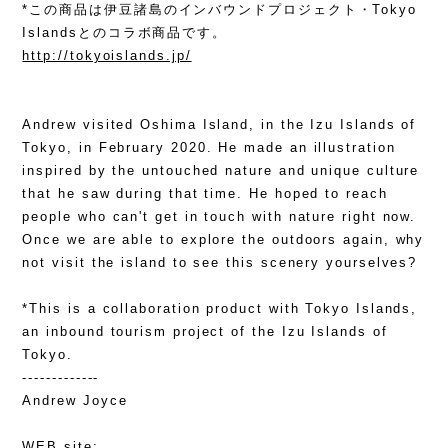
*この商品は伊豆諸島のインバウンドプロジェクト・Tokyo
Islandsとのコラボ商品です。
http://tokyoislands.jp/
Andrew visited Oshima Island, in the Izu Islands of
Tokyo, in February 2020. He made an illustration
inspired by the untouched nature and unique culture
that he saw during that time. He hoped to reach
people who can't get in touch with nature right now.
Once we are able to explore the outdoors again, why
not visit the island to see this scenery yourselves?
*This is a collaboration product with Tokyo Islands,
an inbound tourism project of the Izu Islands of
Tokyo.
-------------
Andrew Joyce
WEB site: